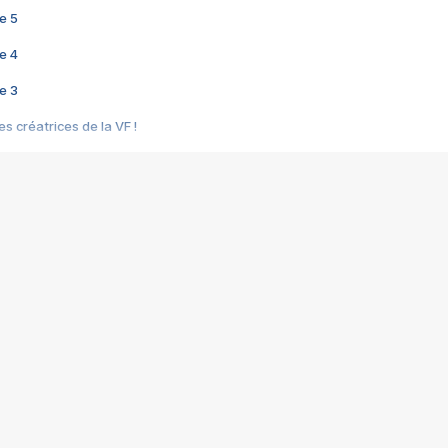
e 5
e 4
e 3
s créatrices de la VF !
e 2
e 1
e Mektoub My Love arrive enfin ! Rencontre avec Shaïn Boumedine et Sal
i : après Toni en famille
elle réalise le bouleversant Dites lui que je l'aime
ais ! Rencontre autour de Vie privée de Rebecca Zlotowski
 de Marguerite, Grave... Rencontre avec Ella Rumpf
 Les Rêveurs, un film intime sur la santé mentale