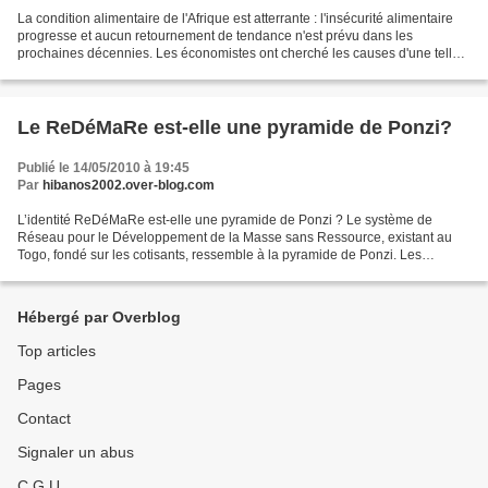
La condition alimentaire de l'Afrique est atterrante : l'insécurité alimentaire
progresse et aucun retournement de tendance n'est prévu dans les
prochaines décennies. Les économistes ont cherché les causes d'une telle
situation du côté de l'insuffisance...
Le ReDéMaRe est-elle une pyramide de Ponzi?
Publié le 14/05/2010 à 19:45
Par
hibanos2002.over-blog.com
L’identité ReDéMaRe est-elle une pyramide de Ponzi ? Le système de
Réseau pour le Développement de la Masse sans Ressource, existant au
Togo, fondé sur les cotisants, ressemble à la pyramide de Ponzi. Les
similitudes sont les suivantes : § ce sont les...
Hébergé par Overblog
Top articles
Pages
Contact
Signaler un abus
C.G.U.