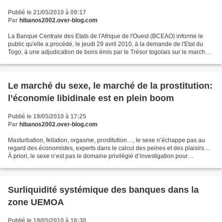
Publié le 21/05/2010 à 09:17
Par
hibanos2002.over-blog.com
La Banque Centrale des Etats de l'Afrique de l'Ouest (BCEAO) informe le
public qu'elle a procédé, le jeudi 29 avril 2010, à la demande de l'Etat du
Togo, à une adjudication de bons émis par le Trésor togolais sur le marché
des titres publics de l'Union...
Le marché du sexe, le marché de la prostitution:
l’économie libidinale est en plein boom
Publié le 19/05/2010 à 17:25
Par
hibanos2002.over-blog.com
Masturbation, fellation, orgasme, prostitution…, le sexe n’échappe pas au
regard des économistes, experts dans le calcul des peines et des plaisirs…
À priori, le sexe n’est pas le domaine privilégié d’investigation pour
économiste, du moins jusqu’à aujourd’hui....
Surliquidité systémique des banques dans la
zone UEMOA
Publié le 19/05/2010 à 16:30