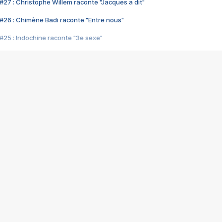
#27 : Christophe Willem raconte "Jacques a dit"
#26 : Chimène Badi raconte "Entre nous"
#25 : Indochine raconte "3e sexe"
#24 : Zaho raconte "C'est chelou"
#23 : Patrick Bruel raconte "Au café des délices"
#22 : Kyo raconte "Le chemin"
#21 : Nolwenn Leroy raconte "Cassé"
#20 : Patrick Hernandez raconte "Born to be alive"
#19 : Lorie raconte "Près de moi"
#18 : Michael Jones raconte "A nos actes manqués" (avec Jean-Jacque
#17 : Khaled raconte "Aïcha"
#16 : Corneille raconte "Parce qu'on vient de loin"
#15 : Indochine raconte "L'aventurier"