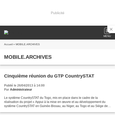
Publicité
MENU
Accueil
» MOBILE.ARCHIVES
MOBILE.ARCHIVES
Cinquième réunion du GTP CountrySTAT
Publié le 26/04/2013 à 14:00
Par
Administrateur
Le système CountrySTAT du Togo, mis en place dans le cadre de la
réalisation du projet « Appui à la mise en œuvre et au développement du
système CountrySTAT en Guinée-Bissau, au Niger, au Togo et au Siège de
la Commission de l’UEMOA », a enregistré, après...